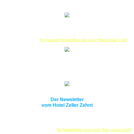
... durch die vielen kleinen Unannehmlichkeiten der besonderen Zeit,
bleibt uns nichts anderes übrig, als interessante Pauschal- und Luxus-
Pakete erst einmal zu verschieben.
Aber wir wären nicht das Hotel Zeller Zehnt, wenn es nicht doch etwas
Kundenorientiertes anzubieten gäbe. Ja, wir bieten Ihnen unsere
Räumlichkeiten für Ihr eigenes Homeoffice an. Alle weiteren Infos
erhalten Sie hier:
Ihr neues Homeoffice bei uns! Hier unser Link!
Der Newsletter
vom Hotel Zeller Zehnt
Tragen Sie sich in unseren Newsletter ein und wir werden Sie
entsprechend benachrichtigen, sobald wir diesen Bereich wieder
bedienen und es News gibt.
Ihr Newsletter von uns! Hier unser Link!