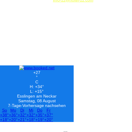
E-Mail:
info-zz@hotel-zz.com
Was unsere
Region so
alles bietet!
Ihr Besuch ist unser Wohlgefühl
Es gibt viel zu sehen, viel zu erleben!
Durch unsere wohl ausgewählten Web-Verknüpfungen wollen wir Ihr
Interesse an unserem Standort und seiner Umgebung wecken.
Sowohl für den privaten Zeitvertreib, als auch für den Einstieg ins
Wirtschaftsleben. Bei uns tickt ein Herz der Leidenschaft zu unserem
schönen Esslingen am Neckar.
Nehmen Sie sich Zeit und studieren Sie unsere hier folgenden Internet
Links:
+
27
°
C
H:
+
34°
L:
+
15°
Esslingen am Neckar
Samstag, 08 August
7-Tage-Vorhersage nachsehen
So
Mo
Di
Mi
Do
Fr
+
38°
+
36°
+
32°
+
32°
+
35°
+
37°
+
18°
+
20°
+
21°
+
18°
+
19°
+
20°