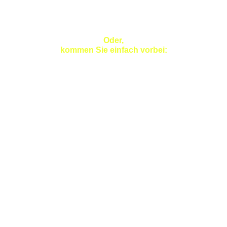
Fax: 00 49 - 711-367 545
info-zz@hotel-zz.com
www.hotel-zellerzehnt.de
Oder,
kommen Sie einfach vorbei:
Entfernung
S-Bahn (Esslingen-Zell) 0,1
Stadtzentrum Esslingen 3
Autobahn A 8 7
Flughafen/Messe Stuttgart 12
Autobahn A 81 20
* Angaben in km