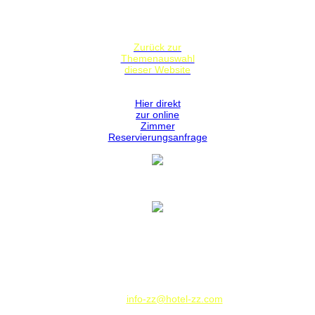
Zurück zur
Themenauswahl
dieser Website
Hier direkt
zur online
Zimmer
Reservierungsanfrage
Hotel Zeller Zehnt
Hauptstrasse 97
73730 Esslingen am Neckar
Deutschland / Germany
Telephone: 00 49 - 711-9308100 - Fax: 00 49 - 711-367545
Telephone: 00 49 - 711-9308100 - Fax: 00 49 - 711-367545
E-Mail:
info-zz@hotel-zz.com
Zimmer