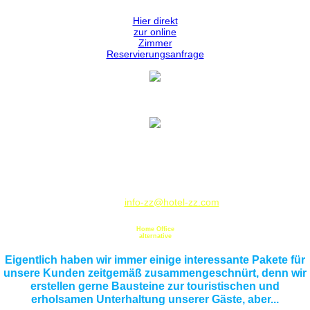
Hier direkt
zur online
Zimmer
Reservierungsanfrage
Hotel Zeller Zehnt
Hauptstrasse 97
73730 Esslingen am Neckar
Deutschland / Germany
Telephone: 00 49 - 711-9308100 - Fax: 00 49 - 711-367545
E-Mail:
info-zz@hotel-zz.com
Angebote,
Home Office
alternative
und unser
Newsletter
Eigentlich haben wir immer einige interessante Pakete für
unsere Kunden zeitgemäß zusammengeschnürt, denn wir
erstellen gerne Bausteine zur touristischen und
erholsamen Unterhaltung unserer Gäste, aber...