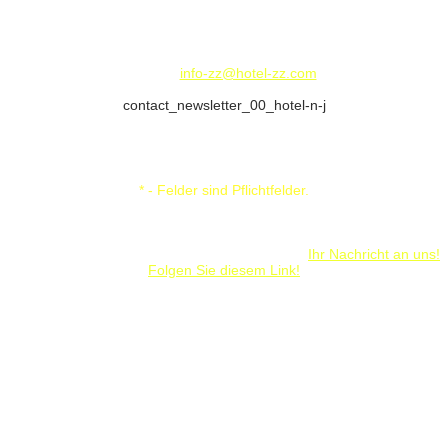
Hauptstrasse 97
73730 Esslingen am Neckar
Deutschland / Germany
Telephone: 00 49 - 711-9308100 - Fax: 00 49 - 711-367545
E-Mail:
info-zz@hotel-zz.com
contact_newsletter_00_hotel-n-j
Kontakt
So erreichen Sie uns:
Schicken Sie uns eine Nachricht:
* - Felder sind Pflichtfelder.
Formular ausfüllen und abschicken. Wir melden uns umgehend,
sobald dieses möglich ist. Sollten Sie zeitlich eingeschränkt sein, wäre
es nett, wenn Sie uns 3 Terminoptionen zur Kontaktaufnahme
anbieten könnten, sollen Sie dieses wünschen.
Ihr Nachricht an uns!
Folgen Sie diesem Link!
Adresse:
Hotel Zeller Zehnt
Familie Reizis
Hauptstrasse 97
73730 Esslingen a. N.
Tel : 00 49 - 711-930 8100