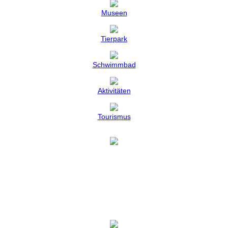
Museen
Tierpark
Schwimmbad
Aktivitäten
Tourismus
Foto : Esslinger Burg
Esslingen
Mittelalterliche Straßenzüge, verwinkelte Kopfsteinpflaster-Gassen, in
der Sonne funkelnde Kanäle, schattige Plätze, imposante Kirchen,
trutzige Stadttürme und über allem die Esslinger Burg. Eine Stadt wie
aus dem Bilderbuch, geprägt von historischen Baudenkmälern und
Sehenswürdigkeiten.