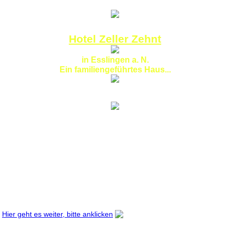
-->
Hotel Zeller Zehnt
in Esslingen a. N.
Ein familiengeführtes Haus...
Willkommen!
Unsere Familie heißt Sie willkommen
Ein liebenswürdiger Service bestimmt den gastlichen Stil unseres
familiär geführten Hotels hier in Esslingen / Zell. Mit dem Auto oder der
S-Bahn (100m bis zum Bahnhof) können unsere Gäste in 30 Minuten
das Stadtzentrum von Stuttgart und den Flughafen Stuttgart ganz
bequem erreichen.
Als Gastgeber freuen wir uns darauf, Ihnen gemeinsam mit unserem
Team einen schönen Aufenthalt in Esslingen zu bereiten. Unser
vielgelobter Küchenchef wird Sie in unserem rustikal gestalteten
Restaurant gerne begrüßen. Wir sind Mitglied im deutschen Hotel- und
Gaststättenverband.
Ihre Familie Reizis
Hier geht es weiter, bitte anklicken