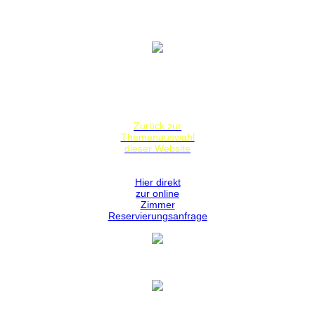
Vielen Dank für Ihr Verständnis und Interesse.
Hier geht es zum Projekt 2022,
unseren neuen Residenzen.
Zurück zur
Themenauswahl
dieser Website
Hier direkt
zur online
Zimmer
Reservierungsanfrage
Hotel Zeller Zehnt