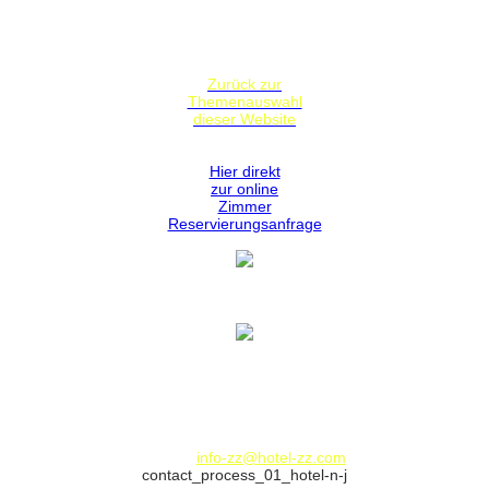
Zurück zur
Themenauswahl
dieser Website
Hier direkt
zur online
Zimmer
Reservierungsanfrage
Hotel Zeller Zehnt
Hauptstrasse 97
73730 Esslingen am Neckar
Deutschland / Germany
Telephone: 00 49 - 711-9308100 - Fax: 00 49 - 711-367545
E-Mail:
info-zz@hotel-zz.com
contact_process_01_hotel-n-j