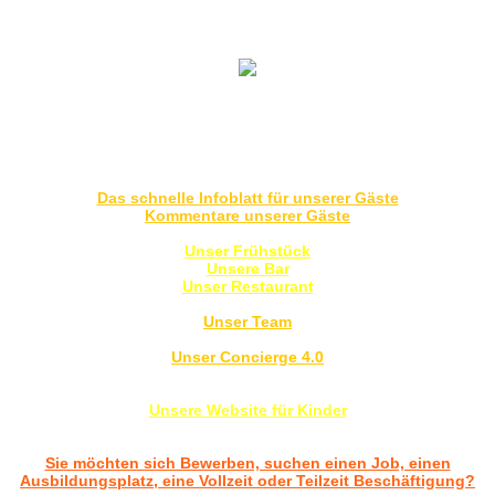
Weitere interessante und auch wichtige Informationen
finden Sie im Anschluss:
Das schnelle Infoblatt für unserer Gäste
Kommentare unserer Gäste
Unser Frühstück
Unsere Bar
Unser Restaurant
Unser Team
Unser Concierge 4.0
Unsere Website für Kinder
Sie möchten sich Bewerben, suchen einen Job, einen
Ausbildungsplatz, eine Vollzeit oder Teilzeit Beschäftigung?